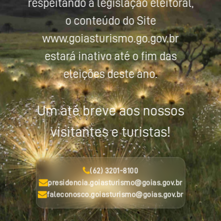
respeitando a legislação eleitoral,
o conteúdo do Site
www.goiasturismo.go.gov.br
estará inativo até o fim das
eleições deste ano.
Um até breve aos nossos
visitantes e turistas!
(62) 3201-8100
presidencia.goiasturismo@goias.gov.br
faleconosco.goiasturismo@goias.gov.br