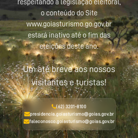
respeitando a legislação eleitoral,
o conteúdo do Site
www.goiasturismo.go.gov.br
estará inativo até o fim das
eleições deste ano.
Um até breve aos nossos
visitantes e turistas!
(62) 3201-8100
presidencia.goiasturismo@goias.gov.br
faleconosco.goiasturismo@goias.gov.br