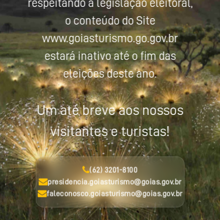
respeitando a legislação eleitoral,
o conteúdo do Site
www.goiasturismo.go.gov.br
estará inativo até o fim das
eleições deste ano.
Um até breve aos nossos
visitantes e turistas!
(62) 3201-8100
presidencia.goiasturismo@goias.gov.br
faleconosco.goiasturismo@goias.gov.br