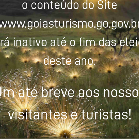
o conteúdo do Site
www.goiasturismo.go.gov.b
rá inativo até o fim das ele
deste ano.
m até breve aos noss
visitantes e turistas!