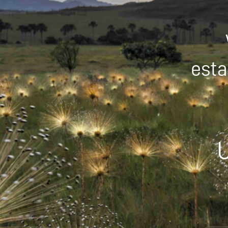
esta
U