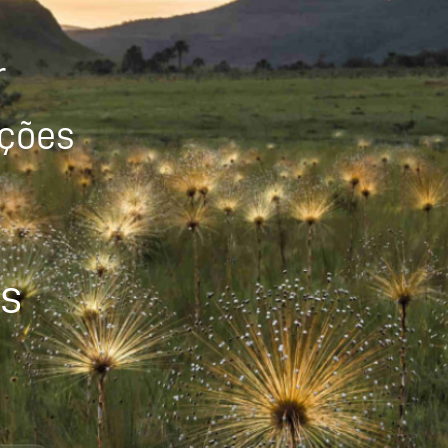
r
ições
os