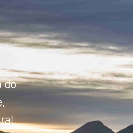
Powered by
Tradutor
o do
,
ral,