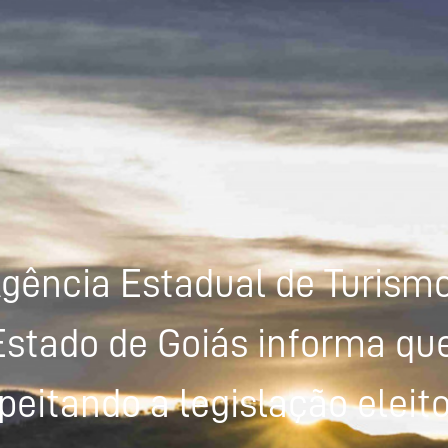
gência Estadual de Turism
Estado de Goiás informa que
peitando a legislação eleito