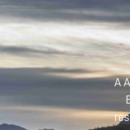
A A
res