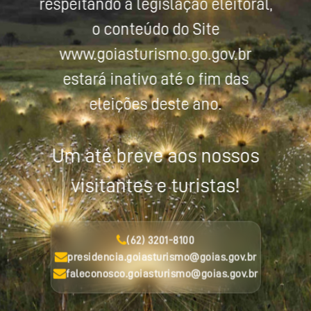
respeitando a legislação eleitoral,
o conteúdo do Site
www.goiasturismo.go.gov.br
estará inativo até o fim das
eleições deste ano.
Um até breve aos nossos
visitantes e turistas!
(62) 3201-8100
presidencia.goiasturismo@goias.gov.br
faleconosco.goiasturismo@goias.gov.br