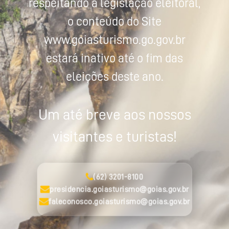
respeitando a legislação eleitoral,
o conteúdo do Site
www.goiasturismo.go.gov.br
estará inativo até o fim das
eleições deste ano.
Um até breve aos nossos
visitantes e turistas!
(62) 3201-8100
presidencia.goiasturismo@goias.gov.br
faleconosco.goiasturismo@goias.gov.br