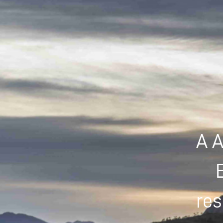
A A
res