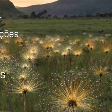
r
ições
os