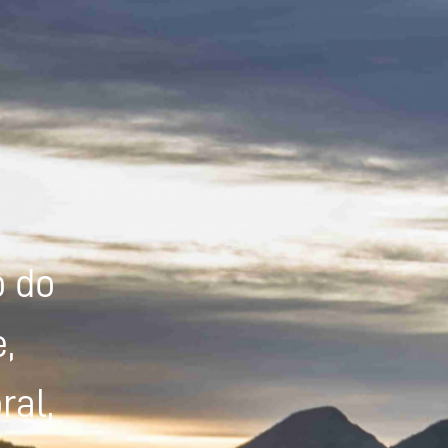
Powered by
Tradutor
o do
,
ral,