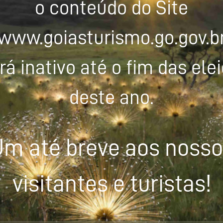
o conteúdo do Site
www.goiasturismo.go.gov.b
rá inativo até o fim das ele
deste ano.
m até breve aos noss
visitantes e turistas!