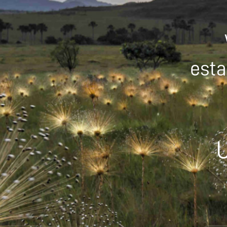
esta
U