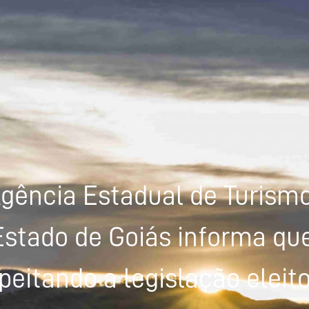
gência Estadual de Turism
Estado de Goiás informa que
peitando a legislação eleito