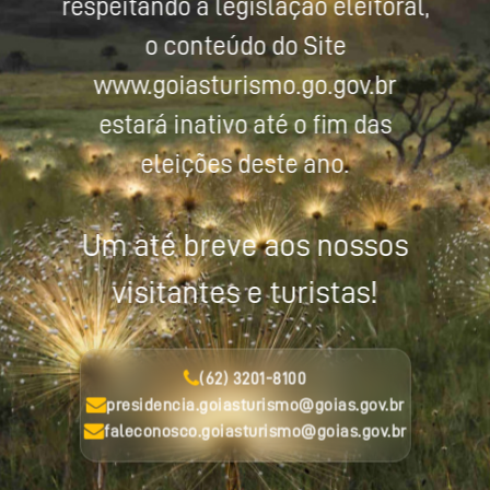
respeitando a legislação eleitoral,
o conteúdo do Site
www.goiasturismo.go.gov.br
estará inativo até o fim das
eleições deste ano.
Um até breve aos nossos
visitantes e turistas!
(62) 3201-8100
presidencia.goiasturismo@goias.gov.br
faleconosco.goiasturismo@goias.gov.br