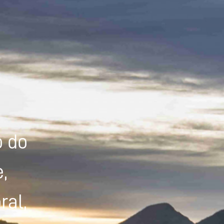
Powered by
Tradutor
o do
,
ral,