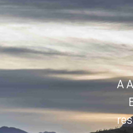
A A
res