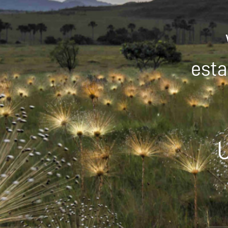
esta
U