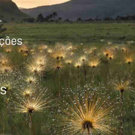
r
ições
os