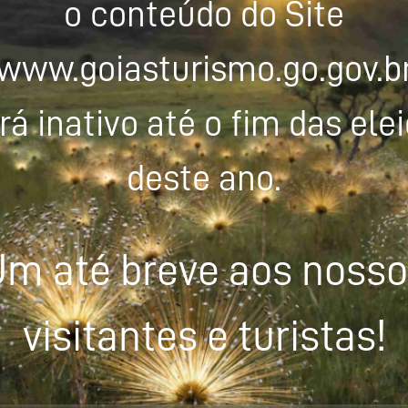
o conteúdo do Site
www.goiasturismo.go.gov.b
rá inativo até o fim das ele
deste ano.
m até breve aos noss
visitantes e turistas!