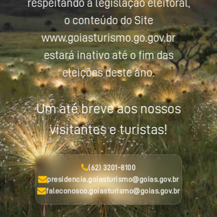
respeitando a legislação eleitoral,
o conteúdo do Site
www.goiasturismo.go.gov.br
estará inativo até o fim das
eleições deste ano.
Um até breve aos nossos
visitantes e turistas!
(62) 3201-8100
presidencia.goiasturismo@goias.gov.br
faleconosco.goiasturismo@goias.gov.br