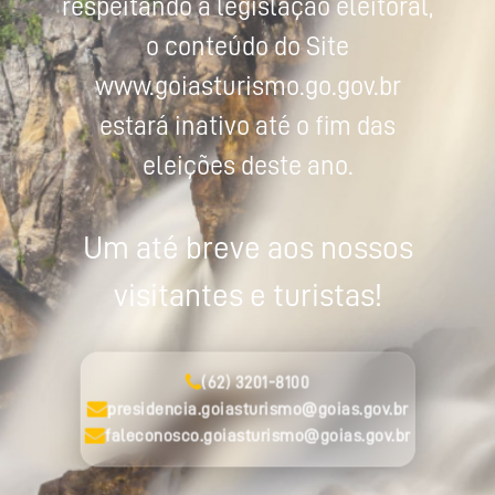
respeitando a legislação eleitoral,
o conteúdo do Site
www.goiasturismo.go.gov.br
estará inativo até o fim das
eleições deste ano.
Um até breve aos nossos
visitantes e turistas!
(62) 3201-8100
presidencia.goiasturismo@goias.gov.br
faleconosco.goiasturismo@goias.gov.br