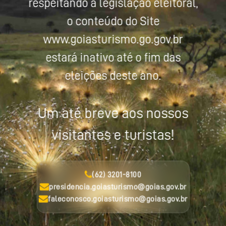
respeitando a legislação eleitoral,
o conteúdo do Site
www.goiasturismo.go.gov.br
estará inativo até o fim das
eleições deste ano.
Um até breve aos nossos
visitantes e turistas!
(62) 3201-8100
presidencia.goiasturismo@goias.gov.br
faleconosco.goiasturismo@goias.gov.br