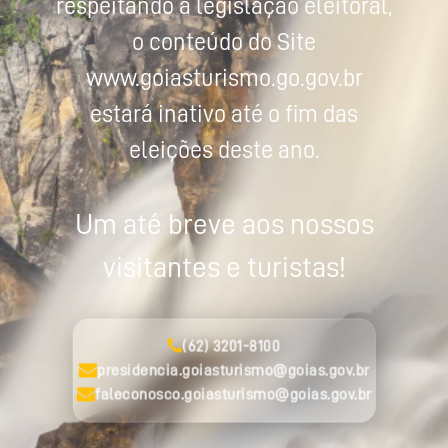
respeitando a legislação eleitoral,
o conteúdo do Site
www.goiasturismo.go.gov.br
estará inativo até o fim das
eleições deste ano.
Um até breve aos nossos
visitantes e turistas!
(62) 3201-8100
presidencia.goiasturismo@goias.gov.br
faleconosco.goiasturismo@goias.gov.br