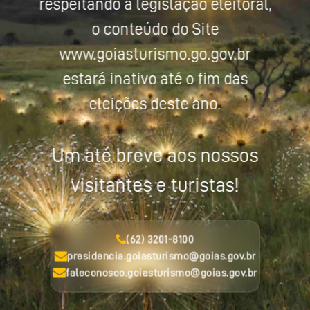
respeitando a legislação eleitoral,
o conteúdo do Site
www.goiasturismo.go.gov.br
estará inativo até o fim das
eleições deste ano.
Um até breve aos nossos
visitantes e turistas!
(62) 3201-8100
presidencia.goiasturismo@goias.gov.br
faleconosco.goiasturismo@goias.gov.br