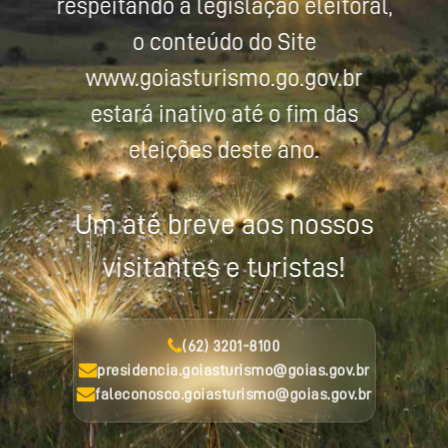
respeitando a legislação eleitoral,
o conteúdo do Site
www.goiasturismo.go.gov.br
estará inativo até o fim das
eleições deste ano.
Um até breve aos nossos
visitantes e turistas!
(62) 3201-8100
presidencia.goiasturismo@goias.gov.br
faleconosco.goiasturismo@goias.gov.br