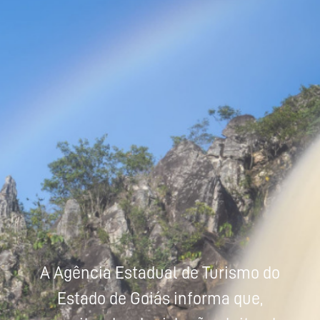
Powered by
Tradutor
A Agência Estadual de Turismo do
Estado de Goiás informa que,