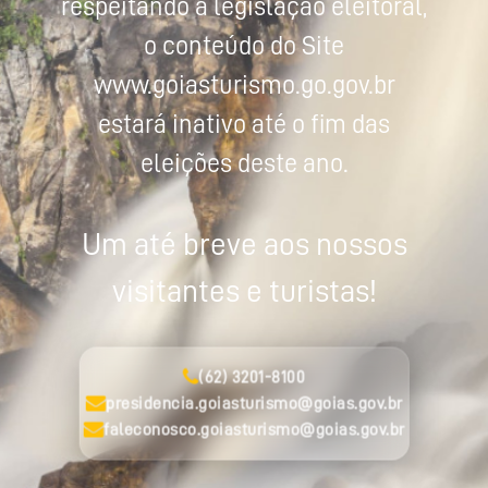
respeitando a legislação eleitoral,
o conteúdo do Site
www.goiasturismo.go.gov.br
estará inativo até o fim das
eleições deste ano.
Um até breve aos nossos
visitantes e turistas!
(62) 3201-8100
presidencia.goiasturismo@goias.gov.br
faleconosco.goiasturismo@goias.gov.br