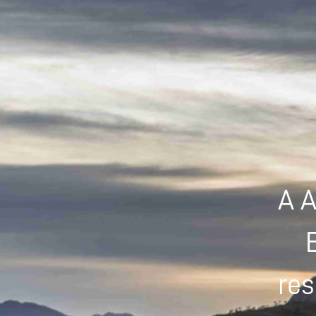
A A
res