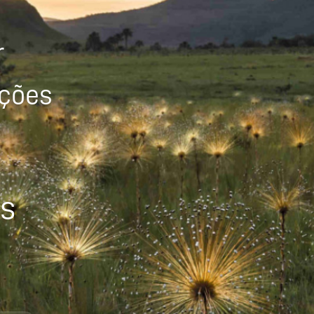
r
ições
os