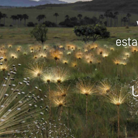
esta
U