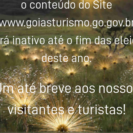
o conteúdo do Site
www.goiasturismo.go.gov.b
rá inativo até o fim das ele
deste ano.
m até breve aos noss
visitantes e turistas!