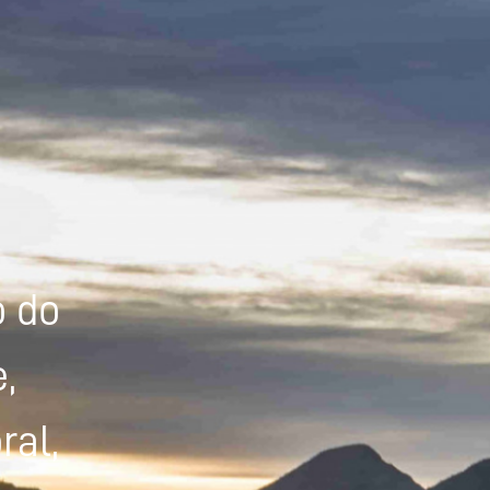
Powered by
Tradutor
o do
,
ral,