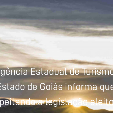
gência Estadual de Turism
Estado de Goiás informa que
peitando a legislação eleito