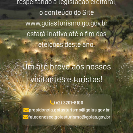
respeitando a legislação eleitoral,
o conteúdo do Site
www.goiasturismo.go.gov.br
estará inativo até o fim das
eleições deste ano.
Um até breve aos nossos
visitantes e turistas!
(62) 3201-8100
presidencia.goiasturismo@goias.gov.br
faleconosco.goiasturismo@goias.gov.br