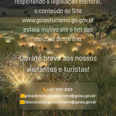
respeitando a legislação eleitoral,
o conteúdo do Site
www.goiasturismo.go.gov.br
estará inativo até o fim das
eleições deste ano.
Um até breve aos nossos
visitantes e turistas!
(62) 3201-8100
presidencia.goiasturismo@goias.gov.br
faleconosco.goiasturismo@goias.gov.br