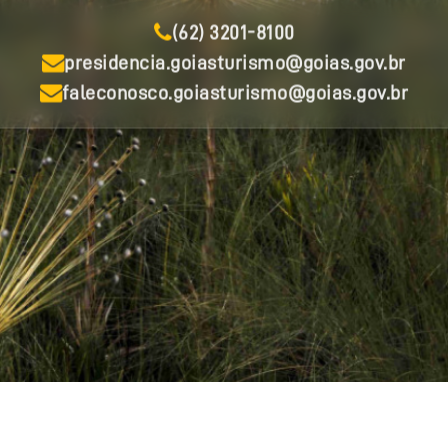
(62) 3201-8100
presidencia.goiasturismo@goias.gov.br
faleconosco.goiasturismo@goias.gov.br