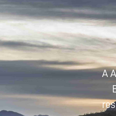
A A
res