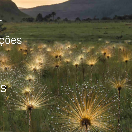
r
ições
os