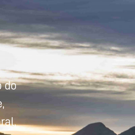
Powered by
Tradutor
o do
,
ral,