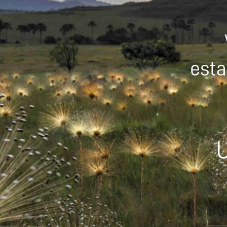
esta
U