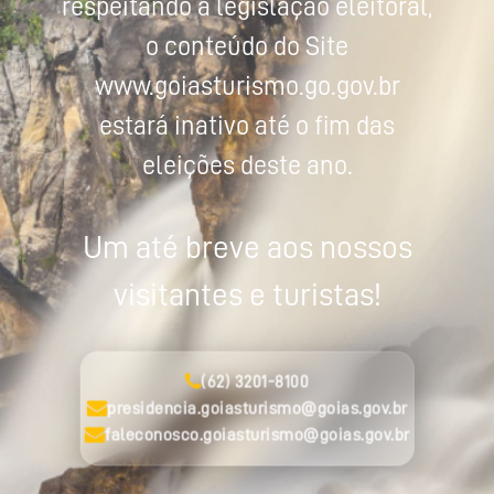
respeitando a legislação eleitoral,
o conteúdo do Site
www.goiasturismo.go.gov.br
estará inativo até o fim das
eleições deste ano.
Um até breve aos nossos
visitantes e turistas!
(62) 3201-8100
presidencia.goiasturismo@goias.gov.br
faleconosco.goiasturismo@goias.gov.br