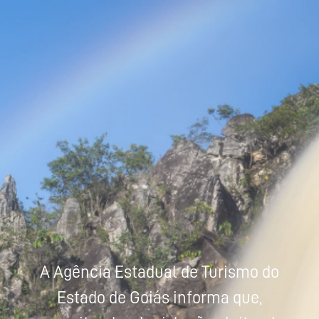
Powered by
Tradutor
A Agência Estadual de Turismo do
Estado de Goiás informa que,