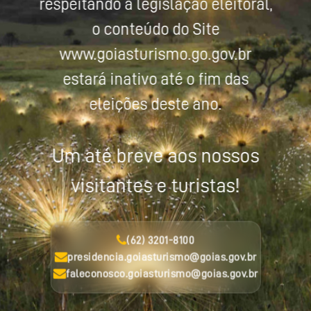
respeitando a legislação eleitoral,
o conteúdo do Site
www.goiasturismo.go.gov.br
estará inativo até o fim das
eleições deste ano.
Um até breve aos nossos
visitantes e turistas!
(62) 3201-8100
presidencia.goiasturismo@goias.gov.br
faleconosco.goiasturismo@goias.gov.br