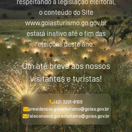
respeitando a legislação eleitoral,
o conteúdo do Site
www.goiasturismo.go.gov.br
estará inativo até o fim das
eleições deste ano.
Um até breve aos nossos
visitantes e turistas!
(62) 3201-8100
presidencia.goiasturismo@goias.gov.br
faleconosco.goiasturismo@goias.gov.br