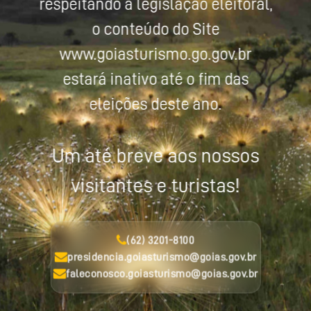
respeitando a legislação eleitoral,
o conteúdo do Site
www.goiasturismo.go.gov.br
estará inativo até o fim das
eleições deste ano.
Um até breve aos nossos
visitantes e turistas!
(62) 3201-8100
presidencia.goiasturismo@goias.gov.br
faleconosco.goiasturismo@goias.gov.br