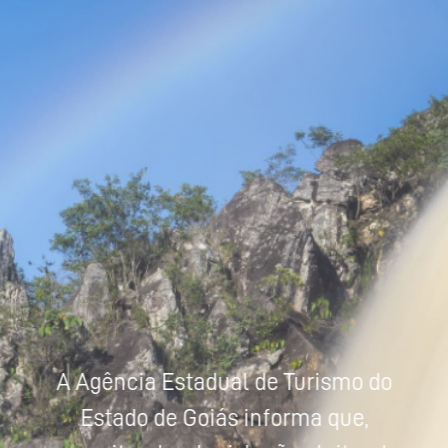
Powered by
Tradutor
A Agência Estadual de Turismo do
Estado de Goiás informa que,