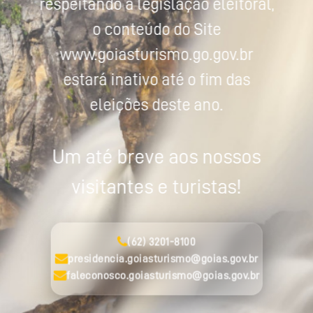
respeitando a legislação eleitoral,
o conteúdo do Site
www.goiasturismo.go.gov.br
estará inativo até o fim das
eleições deste ano.
Um até breve aos nossos
visitantes e turistas!
(62) 3201-8100
presidencia.goiasturismo@goias.gov.br
faleconosco.goiasturismo@goias.gov.br