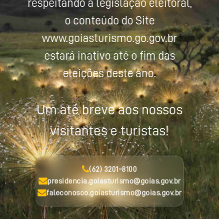
respeitando a legislação eleitoral,
o conteúdo do Site
www.goiasturismo.go.gov.br
estará inativo até o fim das
eleições deste ano.
Um até breve aos nossos
visitantes e turistas!
(62) 3201-8100
presidencia.goiasturismo@goias.gov.br
faleconosco.goiasturismo@goias.gov.br