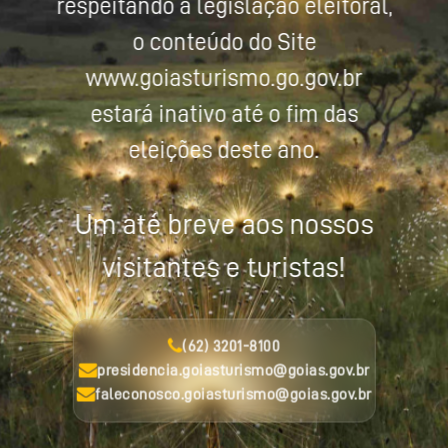
respeitando a legislação eleitoral,
o conteúdo do Site
www.goiasturismo.go.gov.br
estará inativo até o fim das
eleições deste ano.
Um até breve aos nossos
visitantes e turistas!
(62) 3201-8100
presidencia.goiasturismo@goias.gov.br
faleconosco.goiasturismo@goias.gov.br