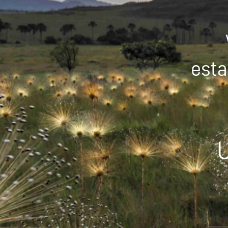
esta
U