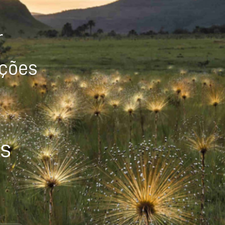
r
ições
os