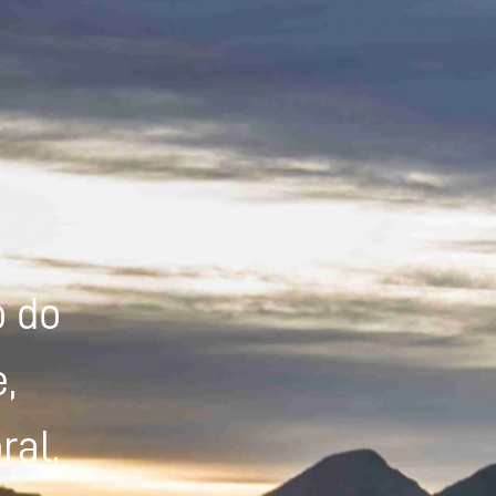
Powered by
Tradutor
o do
,
ral,