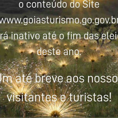
o conteúdo do Site
www.goiasturismo.go.gov.b
rá inativo até o fim das ele
deste ano.
m até breve aos noss
visitantes e turistas!