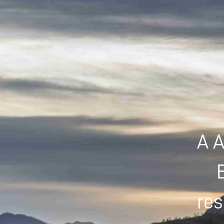
A A
res