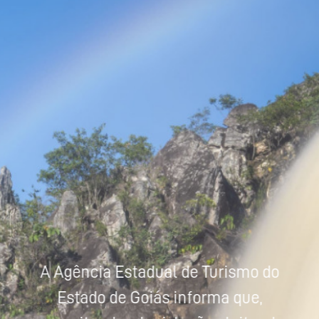
Powered by
Tradutor
A Agência Estadual de Turismo do
Estado de Goiás informa que,