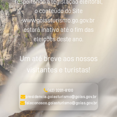
respeitando a legislação eleitoral,
o conteúdo do Site
www.goiasturismo.go.gov.br
estará inativo até o fim das
eleições deste ano.
Um até breve aos nossos
visitantes e turistas!
(62) 3201-8100
presidencia.goiasturismo@goias.gov.br
faleconosco.goiasturismo@goias.gov.br