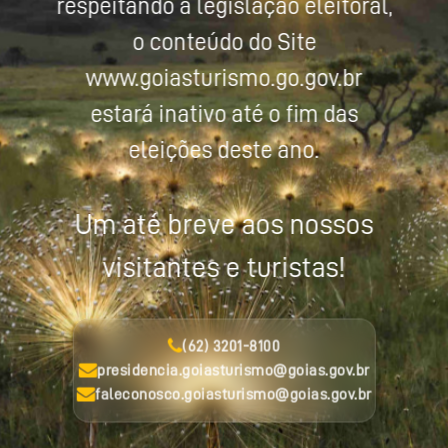
respeitando a legislação eleitoral,
o conteúdo do Site
www.goiasturismo.go.gov.br
estará inativo até o fim das
eleições deste ano.
Um até breve aos nossos
visitantes e turistas!
(62) 3201-8100
presidencia.goiasturismo@goias.gov.br
faleconosco.goiasturismo@goias.gov.br