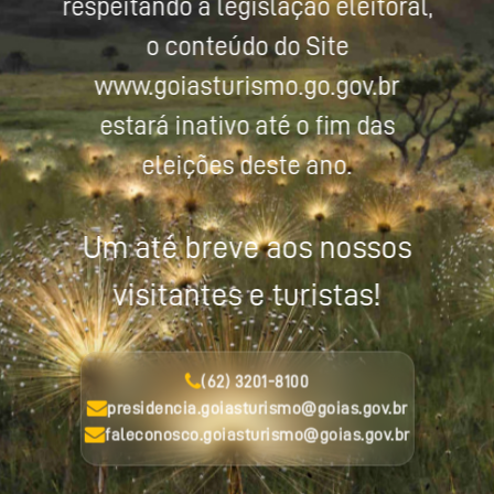
respeitando a legislação eleitoral,
o conteúdo do Site
www.goiasturismo.go.gov.br
estará inativo até o fim das
eleições deste ano.
Um até breve aos nossos
visitantes e turistas!
(62) 3201-8100
presidencia.goiasturismo@goias.gov.br
faleconosco.goiasturismo@goias.gov.br