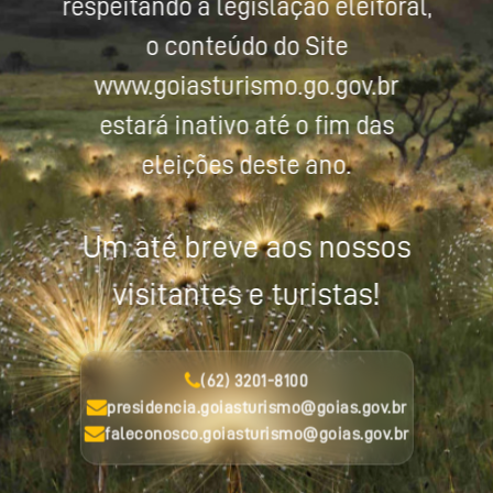
respeitando a legislação eleitoral,
o conteúdo do Site
www.goiasturismo.go.gov.br
estará inativo até o fim das
eleições deste ano.
Um até breve aos nossos
visitantes e turistas!
(62) 3201-8100
presidencia.goiasturismo@goias.gov.br
faleconosco.goiasturismo@goias.gov.br