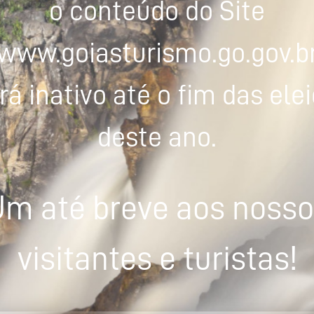
o conteúdo do Site
www.goiasturismo.go.gov.b
rá inativo até o fim das ele
deste ano.
m até breve aos noss
visitantes e turistas!