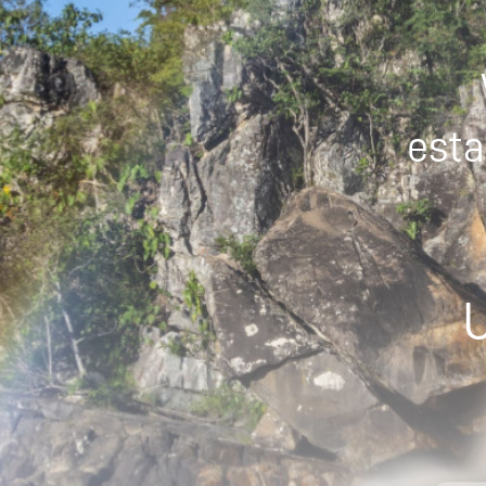
esta
U