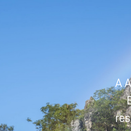
A A
res