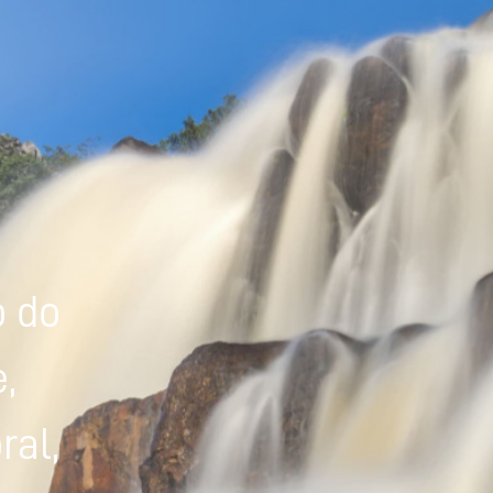
Powered by
Tradutor
o do
,
ral,