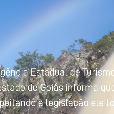
gência Estadual de Turism
Estado de Goiás informa que
peitando a legislação eleito