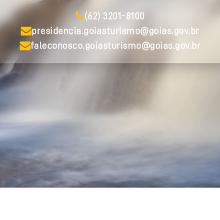
(62) 3201-8100
presidencia.goiasturismo@goias.gov.br
faleconosco.goiasturismo@goias.gov.br