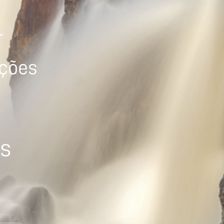
r
ições
os