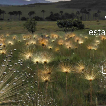
esta
U