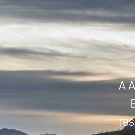
A A
res