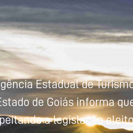
gência Estadual de Turism
Estado de Goiás informa que
peitando a legislação eleito