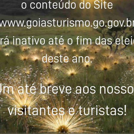
o conteúdo do Site
www.goiasturismo.go.gov.b
rá inativo até o fim das ele
deste ano.
m até breve aos noss
visitantes e turistas!