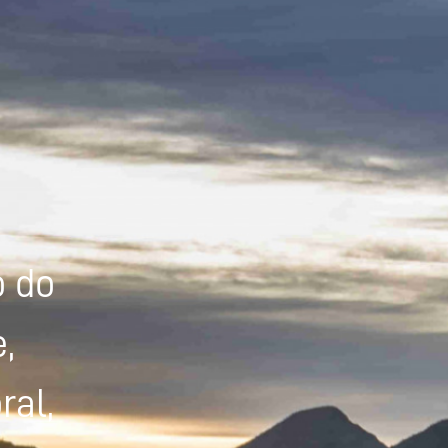
Powered by
Tradutor
o do
,
ral,