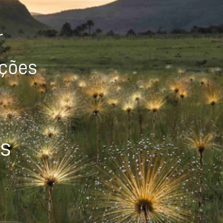
r
ições
os