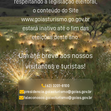
respeitando a legislação eleitoral,
o conteúdo do Site
www.goiasturismo.go.gov.br
estará inativo até o fim das
eleições deste ano.
Um até breve aos nossos
visitantes e turistas!
(62) 3201-8100
presidencia.goiasturismo@goias.gov.br
faleconosco.goiasturismo@goias.gov.br