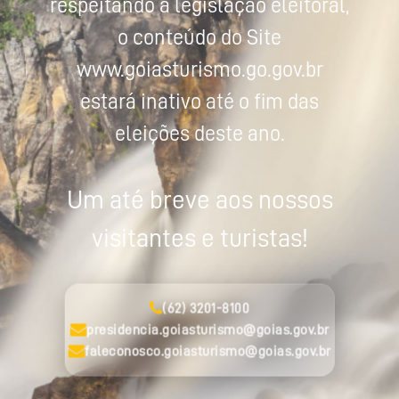
respeitando a legislação eleitoral,
o conteúdo do Site
www.goiasturismo.go.gov.br
estará inativo até o fim das
eleições deste ano.
Um até breve aos nossos
visitantes e turistas!
(62) 3201-8100
presidencia.goiasturismo@goias.gov.br
faleconosco.goiasturismo@goias.gov.br