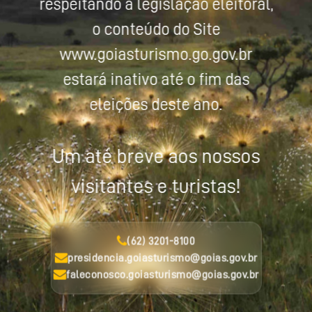
respeitando a legislação eleitoral,
o conteúdo do Site
www.goiasturismo.go.gov.br
estará inativo até o fim das
eleições deste ano.
Um até breve aos nossos
visitantes e turistas!
(62) 3201-8100
presidencia.goiasturismo@goias.gov.br
faleconosco.goiasturismo@goias.gov.br