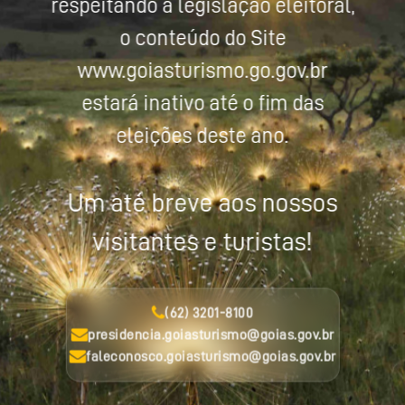
respeitando a legislação eleitoral,
o conteúdo do Site
www.goiasturismo.go.gov.br
estará inativo até o fim das
eleições deste ano.
Um até breve aos nossos
visitantes e turistas!
(62) 3201-8100
presidencia.goiasturismo@goias.gov.br
faleconosco.goiasturismo@goias.gov.br