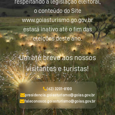
respeitando a legislação eleitoral,
o conteúdo do Site
www.goiasturismo.go.gov.br
estará inativo até o fim das
eleições deste ano.
Um até breve aos nossos
visitantes e turistas!
(62) 3201-8100
presidencia.goiasturismo@goias.gov.br
faleconosco.goiasturismo@goias.gov.br