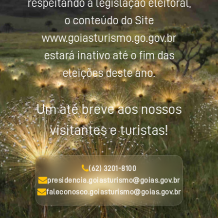
respeitando a legislação eleitoral,
o conteúdo do Site
www.goiasturismo.go.gov.br
estará inativo até o fim das
eleições deste ano.
Um até breve aos nossos
visitantes e turistas!
(62) 3201-8100
presidencia.goiasturismo@goias.gov.br
faleconosco.goiasturismo@goias.gov.br