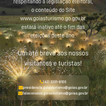
respeitando a legislação eleitoral,
o conteúdo do Site
www.goiasturismo.go.gov.br
estará inativo até o fim das
eleições deste ano.
Um até breve aos nossos
visitantes e turistas!
(62) 3201-8100
presidencia.goiasturismo@goias.gov.br
faleconosco.goiasturismo@goias.gov.br