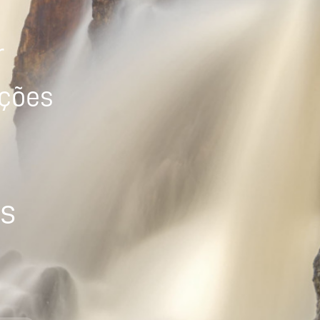
r
ições
os