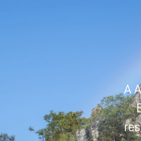
A A
res