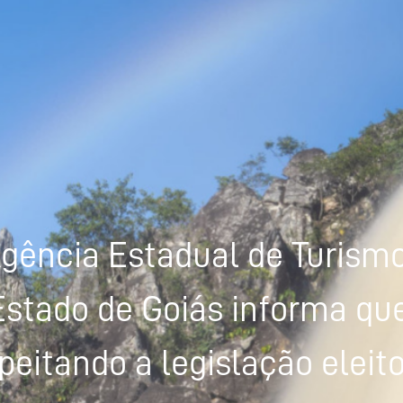
gência Estadual de Turism
Estado de Goiás informa que
peitando a legislação eleito