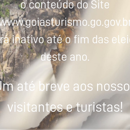
o conteúdo do Site
www.goiasturismo.go.gov.b
rá inativo até o fim das ele
deste ano.
m até breve aos noss
visitantes e turistas!