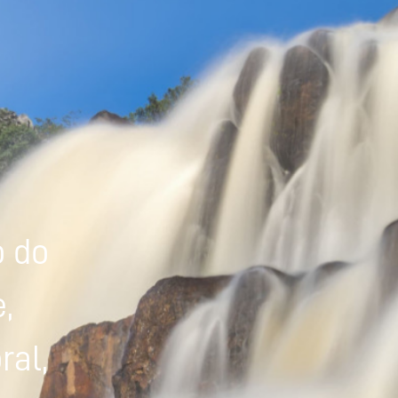
Powered by
Tradutor
o do
,
ral,