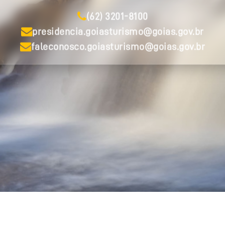
(62) 3201-8100
presidencia.goiasturismo@goias.gov.br
faleconosco.goiasturismo@goias.gov.br