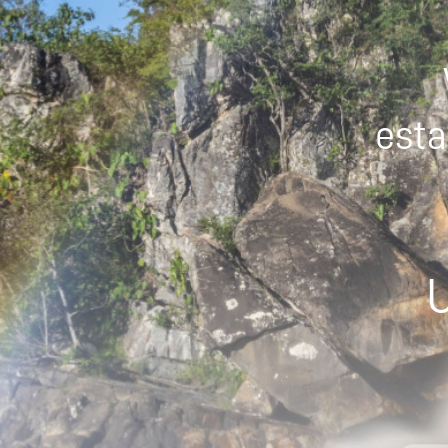
esta
U