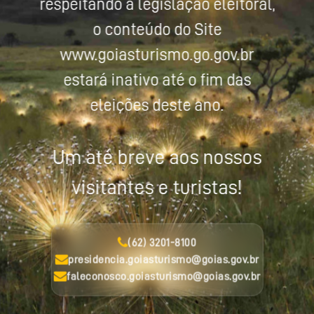
respeitando a legislação eleitoral,
o conteúdo do Site
www.goiasturismo.go.gov.br
estará inativo até o fim das
eleições deste ano.
Um até breve aos nossos
visitantes e turistas!
(62) 3201-8100
presidencia.goiasturismo@goias.gov.br
faleconosco.goiasturismo@goias.gov.br