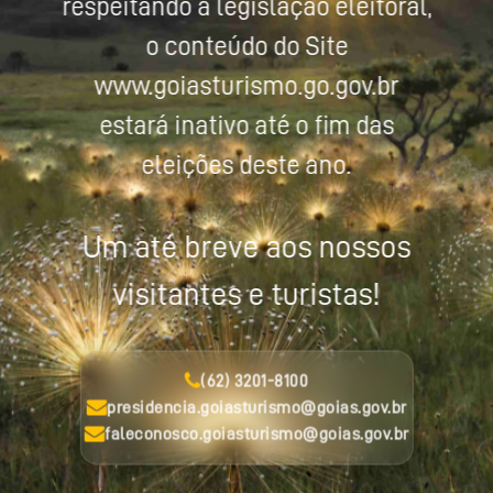
respeitando a legislação eleitoral,
o conteúdo do Site
www.goiasturismo.go.gov.br
estará inativo até o fim das
eleições deste ano.
Um até breve aos nossos
visitantes e turistas!
(62) 3201-8100
presidencia.goiasturismo@goias.gov.br
faleconosco.goiasturismo@goias.gov.br