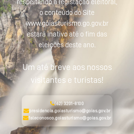
respeitando a legislação eleitoral,
o conteúdo do Site
www.goiasturismo.go.gov.br
estará inativo até o fim das
eleições deste ano.
Um até breve aos nossos
visitantes e turistas!
(62) 3201-8100
presidencia.goiasturismo@goias.gov.br
faleconosco.goiasturismo@goias.gov.br