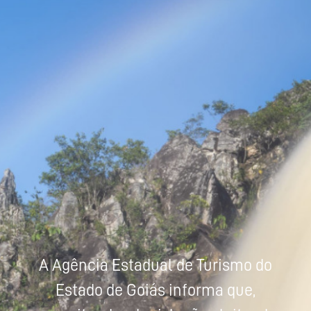
Powered by
Tradutor
A Agência Estadual de Turismo do
Estado de Goiás informa que,