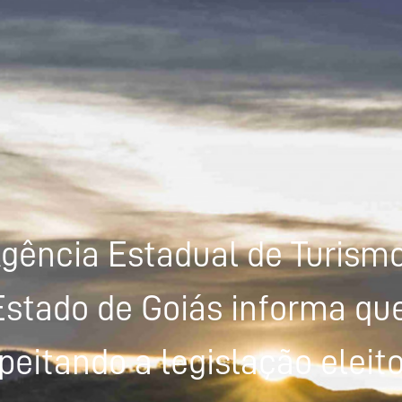
gência Estadual de Turism
Estado de Goiás informa que
peitando a legislação eleito