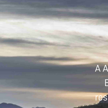
A A
res