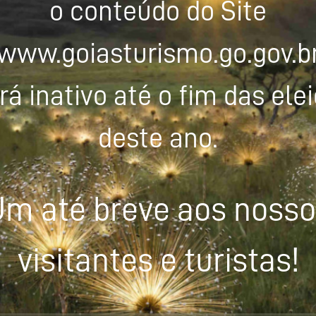
o conteúdo do Site
www.goiasturismo.go.gov.b
rá inativo até o fim das ele
deste ano.
m até breve aos noss
visitantes e turistas!