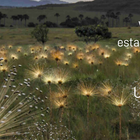
esta
U