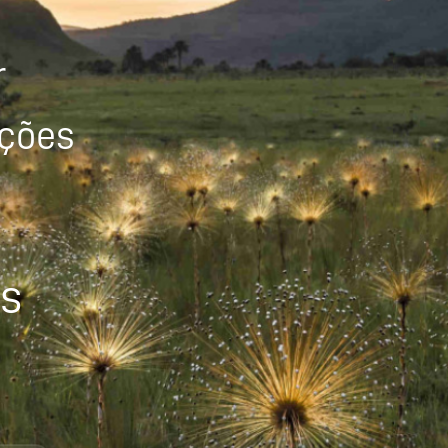
r
ições
os