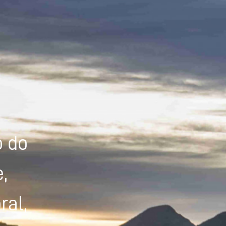
Powered by
Tradutor
o do
,
ral,