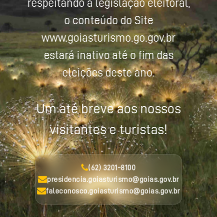
respeitando a legislação eleitoral,
o conteúdo do Site
www.goiasturismo.go.gov.br
estará inativo até o fim das
eleições deste ano.
Um até breve aos nossos
visitantes e turistas!
(62) 3201-8100
presidencia.goiasturismo@goias.gov.br
faleconosco.goiasturismo@goias.gov.br