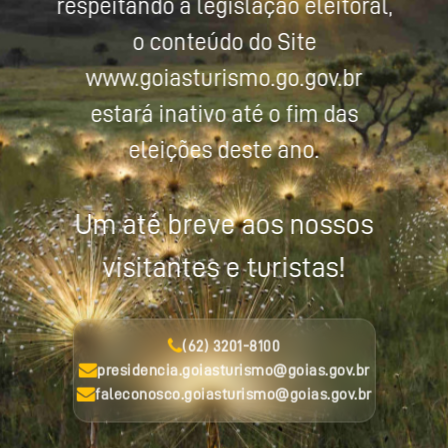
respeitando a legislação eleitoral,
o conteúdo do Site
www.goiasturismo.go.gov.br
estará inativo até o fim das
eleições deste ano.
Um até breve aos nossos
visitantes e turistas!
(62) 3201-8100
presidencia.goiasturismo@goias.gov.br
faleconosco.goiasturismo@goias.gov.br