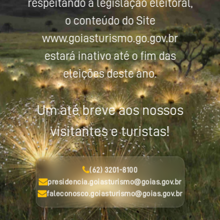
respeitando a legislação eleitoral,
o conteúdo do Site
www.goiasturismo.go.gov.br
estará inativo até o fim das
eleições deste ano.
Um até breve aos nossos
visitantes e turistas!
(62) 3201-8100
presidencia.goiasturismo@goias.gov.br
faleconosco.goiasturismo@goias.gov.br