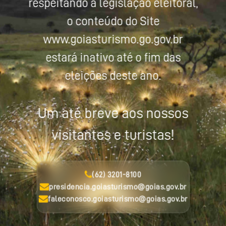
respeitando a legislação eleitoral,
o conteúdo do Site
www.goiasturismo.go.gov.br
estará inativo até o fim das
eleições deste ano.
Um até breve aos nossos
visitantes e turistas!
(62) 3201-8100
presidencia.goiasturismo@goias.gov.br
faleconosco.goiasturismo@goias.gov.br